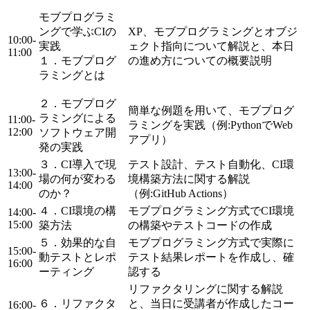
モブプログラミ
ングで学ぶCIの
XP、モブプログラミングとオブジ
10:00-
実践
ェクト指向について解説と、本日
11:00
１．モブプログ
の進め方についての概要説明
ラミングとは
２．モブプログ
簡単な例題を用いて、モブプログ
ラミングによる
11:00-
ラミングを実践（例:PythonでWeb
12:00
ソフトウェア開
アプリ）
発の実践
３．CI導入で現
テスト設計、テスト自動化、CI環
13:00-
場の何が変わる
境構築方法に関する解説
14:00
のか？
（例:GitHub Actions）
４．CI環境の構
モブプログラミング方式でCI環境
14:00-
15:00
築方法
の構築やテストコードの作成
５．効果的な自
モブプログラミング方式で実際に
15:00-
動テストとレポ
テスト結果レポートを作成し、確
16:00
ーティング
認する
リファクタリングに関する解説
６．リファクタ
と、当日に受講者が作成したコー
16:00-