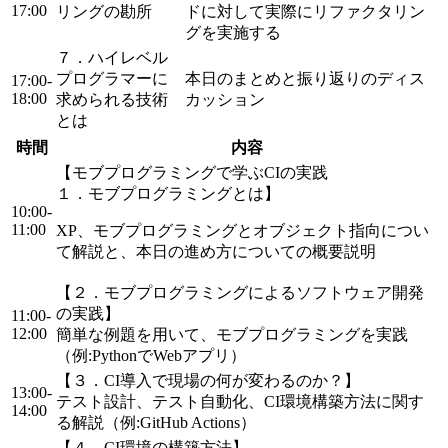
17:00
リングの勘所
ドに対して実際にリファクタリン
グを実施する
７．ハイレベル
プログラマーに
本日のまとめと振り返りのディス
17:00-
18:00
求められる技術
カッション
とは
時間
内容
【モブプログラミングで学ぶCIの実践
１．モブプログラミングとは】
10:00-
11:00
XP、モブプログラミングとオブジェクト指向につい
て解説と、本日の進め方についての概要説明
【２．モブプログラミングによるソフトウェア開発
の実践】
11:00-
12:00
簡単な例題を用いて、モブプログラミングを実践
（例:PythonでWebアプリ）
【３．CI導入で現場の何が変わるのか？】
13:00-
テスト設計、テスト自動化、CI環境構築方法に関す
14:00
る解説（例:GitHub Actions）
【４．CI環境の構築方法】