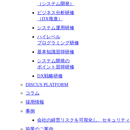
（システム開発）
ビジネス分析研修
（DX推進）
システム運用研修
ハイレベル
プログラミング研修
基本知識習得研修
システム開発の
ポイント習得研修
DX戦略研修
DISCUS PLATFORM
コラム
採用情報
事例
会社の経営リスクを可視化し、セキュリティ
協業のご案内