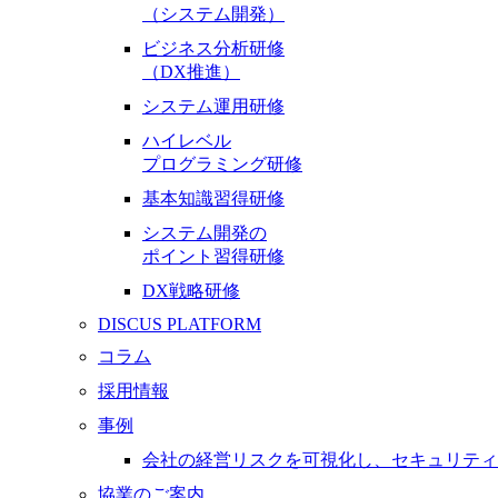
（システム開発）
ビジネス分析研修
（DX推進）
システム運用研修
ハイレベル
プログラミング研修
基本知識習得研修
システム開発の
ポイント習得研修
DX戦略研修
DISCUS PLATFORM
コラム
採用情報
事例
会社の経営リスクを可視化し、セキュリティ
協業のご案内