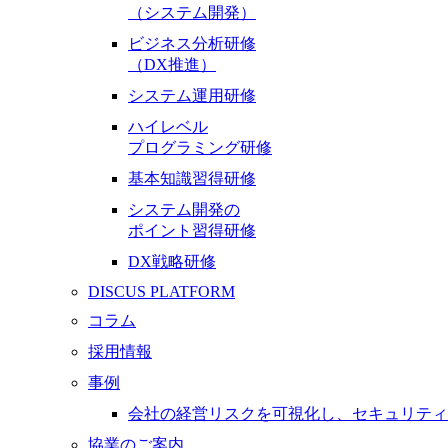
（システム開発）
ビジネス分析研修
（DX推進）
システム運用研修
ハイレベル
プログラミング研修
基本知識習得研修
システム開発の
ポイント習得研修
DX戦略研修
DISCUS PLATFORM
コラム
採用情報
事例
会社の経営リスクを可視化し、セキュリティ
協業のご案内