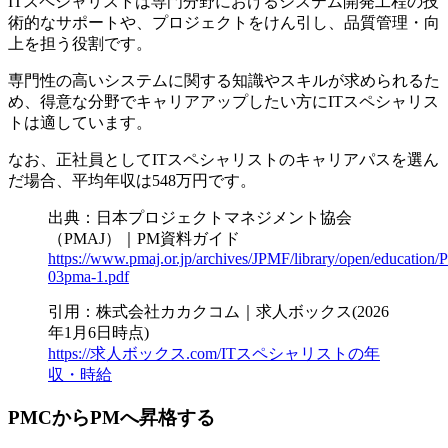
ITスペシャリストは専門分野におけるシステム開発工程の技
術的なサポートや、プロジェクトをけん引し、品質管理・向
上を担う役割です。
専門性の高いシステムに関する知識やスキルが求められるた
め、得意な分野でキャリアアップしたい方にITスペシャリス
トは適しています。
なお、正社員としてITスペシャリストのキャリアパスを選ん
だ場合、平均年収は548万円です。
出典：日本プロジェクトマネジメント協会
（PMAJ）｜PM資料ガイド
https://www.pmaj.or.jp/archives/JPMF/library/open/education
03pma-1.pdf
引用：株式会社カカクコム｜求人ボックス(2026
年1月6日時点)
https://求人ボックス.com/ITスペシャリストの年
収・時給
PMCからPMへ昇格する