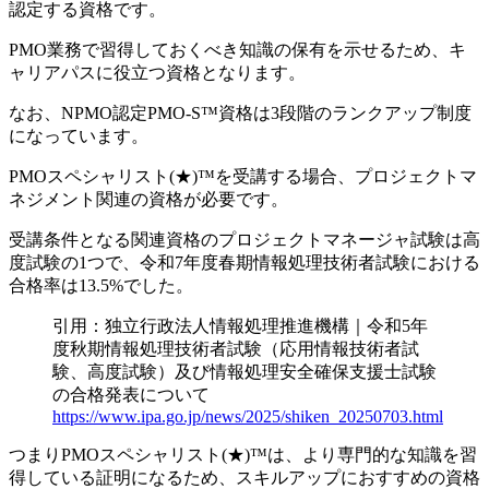
認定
する資格です。
PMO業務で習得しておくべき知識の保有を示せるため、キ
ャリアパスに役立つ資格となります。
なお、NPMO認定PMO-S™資格は3段階のランクアップ制度
になっています。
PMOスペシャリスト(★)™を受講する場合、プロジェクトマ
ネジメント関連の資格が必要です。
受講条件となる関連資格のプロジェクトマネージャ試験は高
度試験の1つで、令和7年度春期情報処理技術者試験における
合格率は13.5%でした。
引用：独立行政法人情報処理推進機構｜令和5年
度秋期情報処理技術者試験（応用情報技術者試
験、高度試験）及び情報処理安全確保支援士試験
の合格発表について
https://www.ipa.go.jp/news/2025/shiken_20250703.html
つまりPMOスペシャリスト(★)™は、より専門的な知識を習
得している証明になるため、スキルアップにおすすめの資格