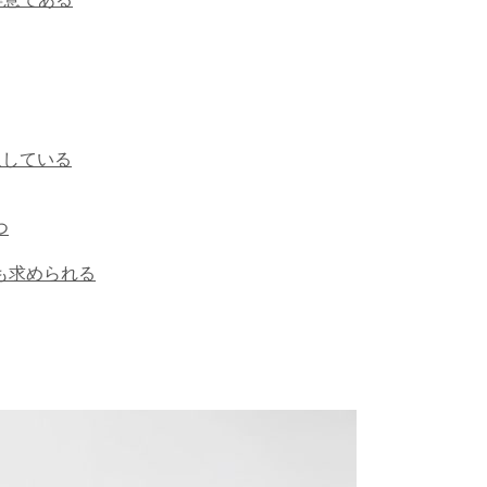
通している
つ
も求められる