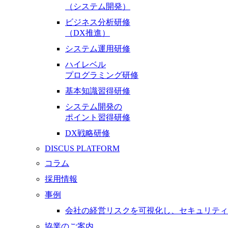
（システム開発）
ビジネス分析研修
（DX推進）
システム運用研修
ハイレベル
プログラミング研修
基本知識習得研修
システム開発の
ポイント習得研修
DX戦略研修
DISCUS PLATFORM
コラム
採用情報
事例
会社の経営リスクを可視化し、セキュリティ
協業のご案内