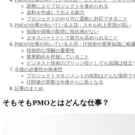
調整によりプロジェクトを進められる
資料を作成して伝える能力
プロジェクトのやり方に柔軟に対応できること
PMOの仕事が向いている人③：スキル向上意識が高い
知識や資格の取得に抵抗感がない
エキスパートとして能力を高められること
PMOの仕事が向いている人④：IT技術や業界知識に精
技術的な理解の重要性
業界動向を把握していること
ビジネスと技術のブリッジ役としても知識は役立
今後の必要性や将来性
プロジェクトマネジメントの役割はどんな場所で
IT関連の需要は今後さらに高くなる
記事のまとめ
そもそもPMOとはどんな仕事？