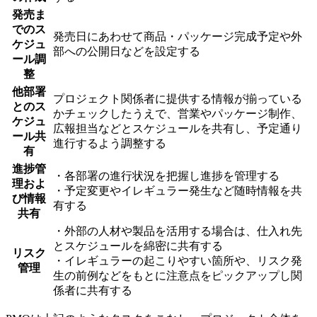
発売ま
でのス
発売日にあわせて商品・パッケージ完成予定や外
ケジュ
部への公開日などを設定する
ール調
整
他部署
プロジェクト関係者に提供する情報が揃っている
とのス
かチェックしたうえで、営業やパッケージ制作、
ケジュ
広報担当などとスケジュールを共有し、予定通り
ール共
進行するよう調整する
有
進捗管
・各部署の進行状況を把握し進捗を管理する
理およ
・予定変更やイレギュラー発生など随時情報を共
び情報
有する
共有
・外部の人材や製品を活用する場合は、仕入れ先
とスケジュールを綿密に共有する
リスク
・イレギュラーの起こりやすい箇所や、リスク発
管理
生の前例などをもとに注意点をピックアップし関
係者に共有する